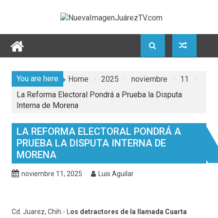
Skip
to
content
You are here
Home
2025
noviembre
11
La Reforma Electoral Pondrá a Prueba la Disputa
Interna de Morena
LA REFORMA ELECTORAL PONDRÁ A
PRUEBA LA DISPUTA INTERNA DE
MORENA
noviembre 11, 2025
Luis Aguilar
Cd. Juarez, Chih.- L
os detractores de la llamada Cuarta