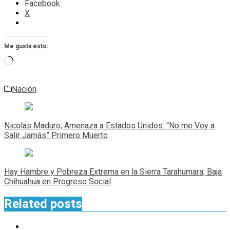
Facebook
X
Me gusta esto:
Cargando...
Nación
Navegación
de
Nicolas Maduro; Amenaza a Estados Unidos: “No me Voy a
entradas
Salir Jamás” Primero Muerto
Hay Hambre y Pobreza Extrema en la Sierra Tarahumara; Baja
Chihuahua en Progreso Social
Related posts