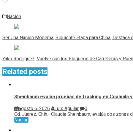
Nación
Navegación
de
Ser Una Nación Moderna, Siguiente Etapa para China, Destaca 
entradas
Yako Rodríguez; Vuelve con los Bloqueos de Carreteras y Puen
Related posts
Sheinbaum evalúa pruebas de fracking en Coahuila y
agosto 6, 2026
Luis Aguilar
0
Cd. Juarez, Chih.- Claudia Sheinbaum, evalúa ⁠dos zonas d
Nación