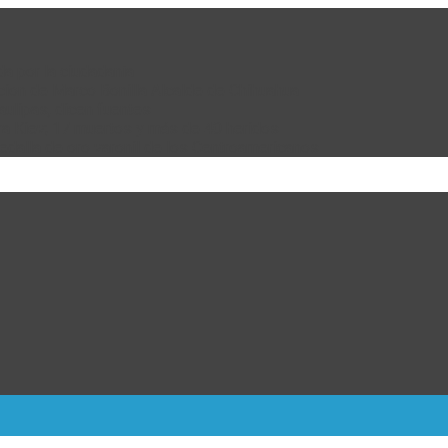
da por la ciudadanía
cion de Marco Bonilla Alcalde de Chihuahua
ulipas, dicen fuentes
ra Kiev; 17 muertos y más de 40 heridos
dalla de oro varonil de los Centroamericanos