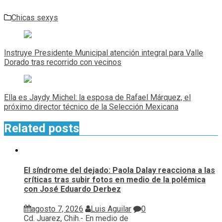
Chicas sexys
Navegación
de
Instruye Presidente Municipal atención integral para Valle
entradas
Dorado tras recorrido con vecinos
Ella es Jaydy Michel: la esposa de Rafael Márquez, el
próximo director técnico de la Selección Mexicana
Related posts
El síndrome del dejado: Paola Dalay reacciona a las
críticas tras subir fotos en medio de la polémica
con José Eduardo Derbez
agosto 7, 2026
Luis Aguilar
0
Cd. Juarez, Chih.- En medio de