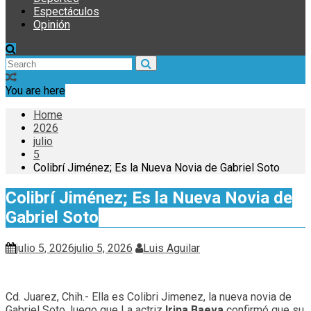
Espectáculos
Opinión
You are here
Home
2026
julio
5
Colibrí Jiménez; Es la Nueva Novia de Gabriel Soto
Colibrí Jiménez; Es la Nueva Novia de
Gabriel Soto
julio 5, 2026
julio 5, 2026
Luis Aguilar
Cd. Juarez, Chih.- Ella es Colibri Jimenez, la nueva novia de
Gabriel Soto, luego que La actriz
Irina Baeva
confirmó que su