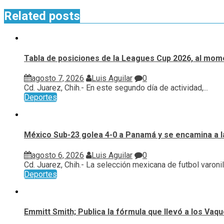
Related posts
Tabla de posiciones de la Leagues Cup 2026, al mome
agosto 7, 2026
Luis Aguilar
0
Cd. Juarez, Chih.- En este segundo día de actividad,...
Deportes
México Sub-23 golea 4-0 a Panamá y se encamina a l
agosto 6, 2026
Luis Aguilar
0
Cd. Juarez, Chih.- La selección mexicana de futbol varonil.
Deportes
Emmitt Smith; Publica la fórmula que llevó a los Vaq