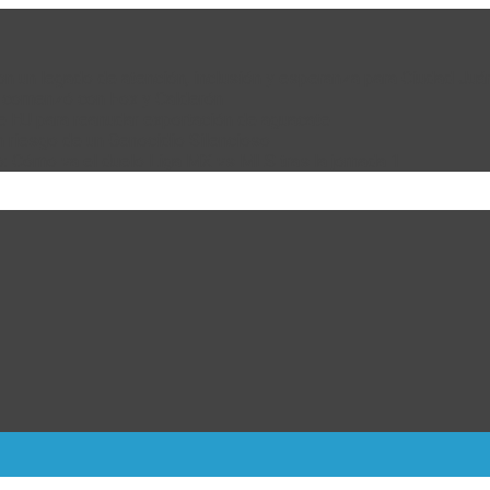
 con un legado de atención, inclusión y esperanza para Ciudad Juá
e comenzó con Fox y Calderón
de EU para reanudar exportación de aguacate
n riesgo de un Genocidio Silencioso
: Cómo va el duelo Liga MX vs MLS tras la jornada 1