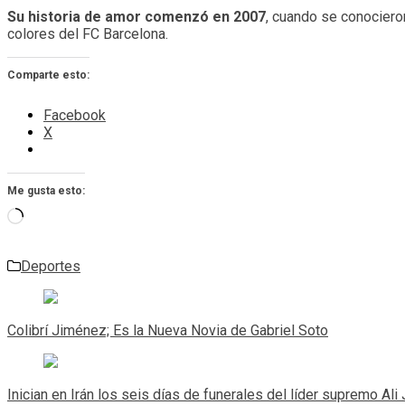
Su historia de amor comenzó en 2007
, cuando se conocier
colores del FC Barcelona.
Comparte esto:
Facebook
X
Me gusta esto:
Cargando...
Deportes
Navegación
de
Colibrí Jiménez; Es la Nueva Novia de Gabriel Soto
entradas
Inician en Irán los seis días de funerales del líder supremo Al