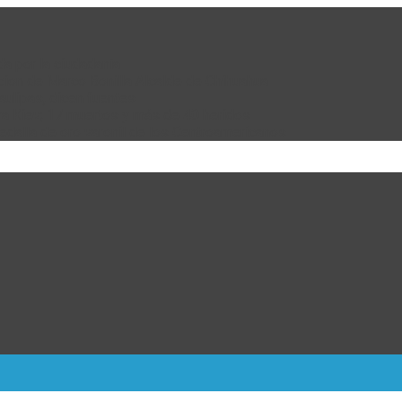
da por la ciudadanía
cion de Marco Bonilla Alcalde de Chihuahua
ulipas, dicen fuentes
ra Kiev; 17 muertos y más de 40 heridos
dalla de oro varonil de los Centroamericanos