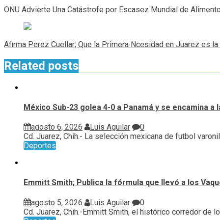
de
ONU Advierte Una Catástrofe por Escasez Mundial de Aliment
entradas
Afirma Perez Cuellar; Que la Primera Ncesidad en Juarez es l
Related posts
México Sub-23 golea 4-0 a Panamá y se encamina a l
agosto 6, 2026
Luis Aguilar
0
Cd. Juarez, Chih.- La selección mexicana de futbol varonil.
Deportes
Emmitt Smith; Publica la fórmula que llevó a los Vaq
agosto 5, 2026
Luis Aguilar
0
Cd. Juarez, Chih.-Emmitt Smith, el histórico corredor de los