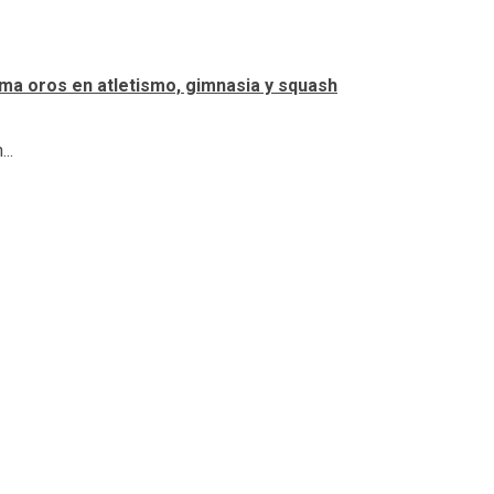
ma oros en atletismo, gimnasia y squash
..