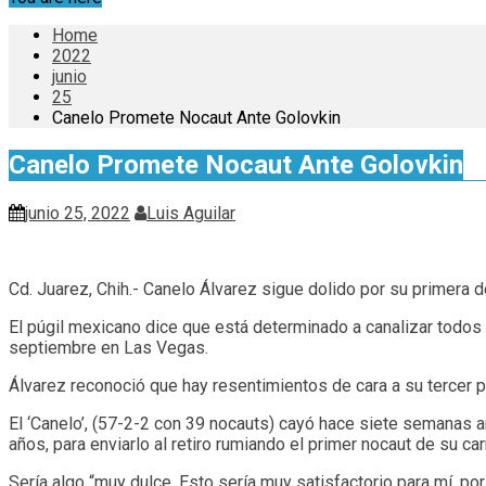
Home
2022
junio
25
Canelo Promete Nocaut Ante Golovkin
Canelo Promete Nocaut Ante Golovkin
junio 25, 2022
Luis Aguilar
Cd. Juarez, Chih.- Canelo Álvarez sigue dolido por su primera
El púgil mexicano dice que está determinado a canalizar todos 
septiembre en Las Vegas.
Álvarez reconoció que hay resentimientos de cara a su tercer 
El ‘Canelo’, (57-2-2 con 39 nocauts) cayó hace siete semanas an
años, para enviarlo al retiro rumiando el primer nocaut de su car
Sería algo “muy dulce. Esto sería muy satisfactorio para mí, por 