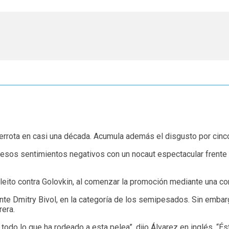
 derrota en casi una década. Acumula además el disgusto por cin
esos sentimientos negativos con un nocaut espectacular frente a
pleito contra Golovkin, al comenzar la promoción mediante una c
te Dmitry Bivol, en la categoría de los semipesados. Sin embargo
rera.
todo lo que ha rodeado a esta pelea”, dijo Álvarez en inglés. “Ést