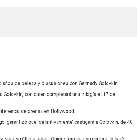
co años de peleas y discusiones con Gennady Golovkin.
 Golovkin, con quien completará una trilogía el 17 de
onferencia de prensa en Hollywood.
, garantizó que ‘definitivamente’ castigará a Golovkin, de 40
a será su última pelea. Quiero terminar su carrera, lo haré,