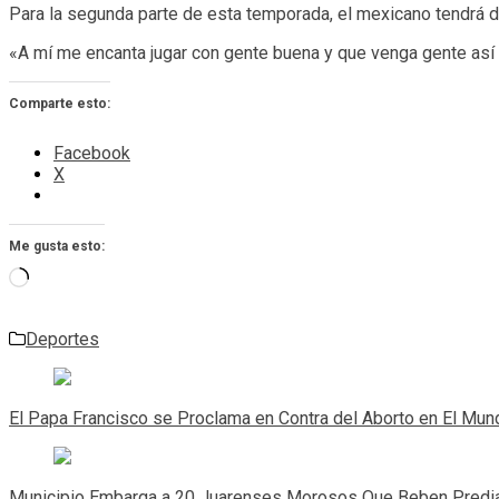
Para la segunda parte de esta temporada, el mexicano tendrá de
«A mí me encanta jugar con gente buena y que venga gente así 
Comparte esto:
Facebook
X
Me gusta esto:
Cargando...
Deportes
Navegación
de
El Papa Francisco se Proclama en Contra del Aborto en El Mun
entradas
Municipio Embarga a 20 Juarenses Morosos Que Beben Predi