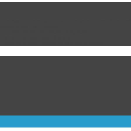
 con un legado de atención, inclusión y esperanza para Ciudad Juá
e comenzó con Fox y Calderón
de EU para reanudar exportación de aguacate
n riesgo de un Genocidio Silencioso
: Cómo va el duelo Liga MX vs MLS tras la jornada 1