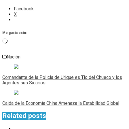
Facebook
X
Me gusta esto:
Cargando...
Nación
Navegación
de
Comandante de la Policia de Urique es Tio del Chueco y los
entradas
Agentes sus Sicarios
Caida de la Economía China Amenaza la Estabilidad Global
Related posts