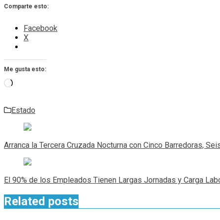
Comparte esto:
Facebook
X
Me gusta esto:
Cargando...
Estado
Navegación
de
Arranca la Tercera Cruzada Nocturna con Cinco Barredoras, Seis
entradas
El 90% de los Empleados Tienen Largas Jornadas y Carga Labo
Related posts