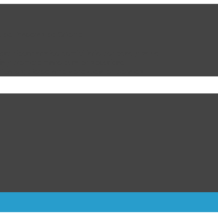
e de Praderas de Oriente
da; niegan arraigo domiciliario por edad y salud
bia y promete mano dura en seguridad
ricanos; pierde ante Venezuela en penales