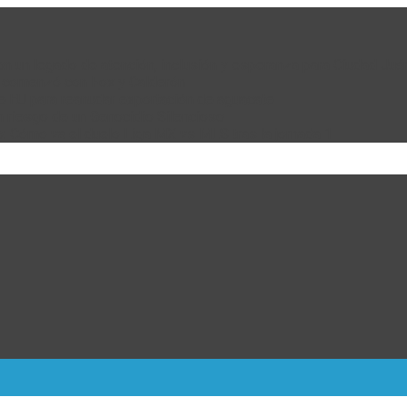
 con un legado de atención, inclusión y esperanza para Ciudad Juá
e comenzó con Fox y Calderón
de EU para reanudar exportación de aguacate
n riesgo de un Genocidio Silencioso
: Cómo va el duelo Liga MX vs MLS tras la jornada 1