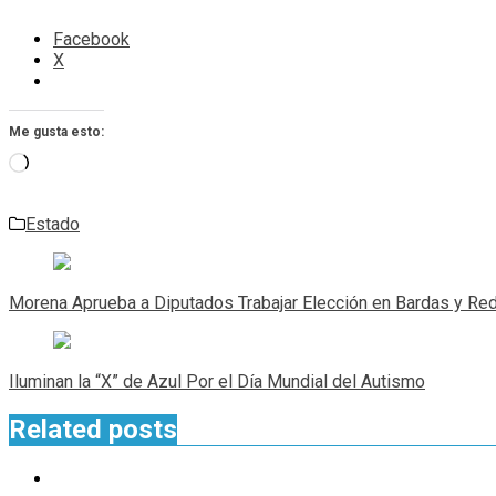
Facebook
X
Me gusta esto:
Cargando...
Estado
Navegación
de
Morena Aprueba a Diputados Trabajar Elección en Bardas y Re
entradas
Iluminan la “X” de Azul Por el Día Mundial del Autismo
Related posts