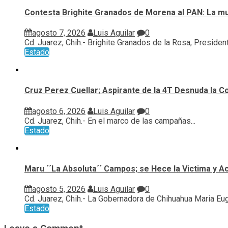
Contesta Brighite Granados de Morena al PAN: La m
agosto 7, 2026
Luis Aguilar
0
Cd. Juarez, Chih.- Brighite Granados de la Rosa, Presidenta
Estado
Cruz Perez Cuellar; Aspirante de la 4T Desnuda la C
agosto 6, 2026
Luis Aguilar
0
Cd. Juarez, Chih.- En el marco de las campañas...
Estado
Maru ´´La Absoluta´´ Campos; se Hece la Victima y A
agosto 5, 2026
Luis Aguilar
0
Cd. Juarez, Chih.- La Gobernadora de Chihuahua Maria Euge
Estado