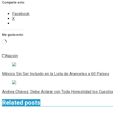
Comparte esto:
Facebook
X
Me gusta esto:
Cargando...
Nación
Navegación
de
México Sin Ser Incluido en la Lista de Aranceles a 60 Países
entradas
Andrea Chávez, Debe Aclarar con Toda Honestidad los Cuesti
Related posts