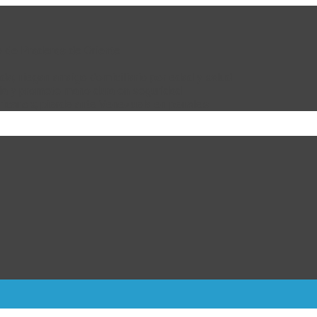
e de Praderas de Oriente
da; niegan arraigo domiciliario por edad y salud
bia y promete mano dura en seguridad
ricanos; pierde ante Venezuela en penales