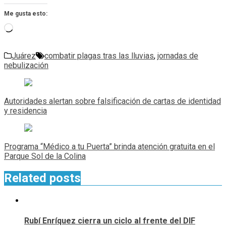
Me gusta esto:
Cargando...
Juárez
combatir plagas tras las lluvias
,
jornadas de
nebulización
Navegación
de
Autoridades alertan sobre falsificación de cartas de identidad
entradas
y residencia
Programa “Médico a tu Puerta” brinda atención gratuita en el
Parque Sol de la Colina
Related posts
Rubí Enríquez cierra un ciclo al frente del DIF