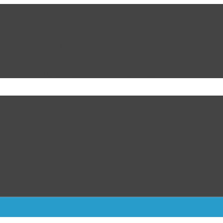
 con un legado de atención, inclusión y esperanza para Ciudad Juá
e comenzó con Fox y Calderón
de EU para reanudar exportación de aguacate
n riesgo de un Genocidio Silencioso
: Cómo va el duelo Liga MX vs MLS tras la jornada 1