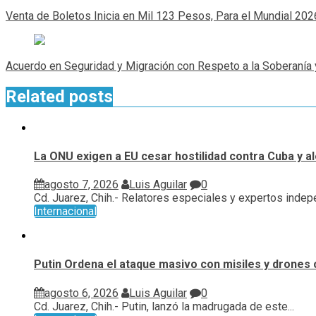
de
Venta de Boletos Inicia en Mil 123 Pesos, Para el Mundial 202
entradas
Acuerdo en Seguridad y Migración con Respeto a la Soberanía 
Related posts
La ONU exigen a EU cesar hostilidad contra Cuba y a
agosto 7, 2026
Luis Aguilar
0
Cd. Juarez, Chih.- Relatores especiales y expertos indepe
Internacional
Putin Ordena el ataque masivo con misiles y drones 
agosto 6, 2026
Luis Aguilar
0
Cd. Juarez, Chih.- Putin, lanzó la madrugada de este...