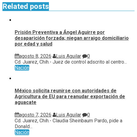
Related posts
Prisión Preventiva a Ángel Aguirre por
desaparición forzada; niegan arraigo domiciliario
por edad y salud
agosto 8, 2026
Luis Aguilar
0
Cd. Juarez, Chih.- Juez de control adscrito al centro...
Nación
México solicita reunirse con autoridades de
Agricultura de EU para reanudar exportación de
aguacate
agosto 7, 2026
Luis Aguilar
0
Cd. Juarez, Chih.- Claudia Sheinbaum Pardo, pide a
Donald...
Nación