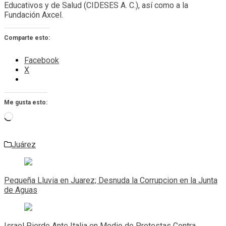
Educativos y de Salud (CIDESES A. C.), así como a la
Fundación Axcel.
Comparte esto:
Facebook
X
Me gusta esto:
Cargando...
Juárez
Navegación
de
Pequeña Lluvia en Juarez; Desnuda la Corrupcion en la Junta
entradas
de Aguas
Israel Pierde Ante Italia en Medio de Protestas Contra