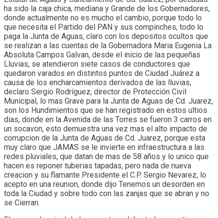
ha sido la caja chica, mediana y Grande de los Gobernadores,
donde actualmente no es mucho el cambio, porque todo lo
que necesita el Partido del PAN y sus compinches, todo lo
paga la Junta de Aguas, claro con los depositos ocultos que
se realizan a las cuentas de la Gobernadora Maria Eugenia La
Absoluta Campos Galvan, desde el inicio de las pequeñas
Lluvias, se atendieron siete casos de conductores que
quedaron varados en distintos puntos de Ciudad Juárez a
causa de los encharcamientos derivados de las lluvias,
declaro Sergio Rodríguez, director de Protección Civil
Municipal, lo mas Grave para la Junta de Aguas de Cd. Juarez,
son los Hundimientos que se han registrado en estos ultios
dias, donde en la Avenida de las Torres se fueron 3 carros en
un socavon, esto demuestra una vez mas el alto impacto de
corrupcion de la Junta de Aguas de Cd. Juarez, porque esta
muy claro que JAMAS se le invierte en infraestructura a las
redes pluviales, que datan de mas de 58 años y lo unico que
hacen es reponer tuberias tapadas, pero nada de nueva
creacion y su flamante Presidente el C.P. Sergio Nevarez, lo
acepto en una reunion, donde dijo Tenemos un desorden en
toda la Ciudad y sobre todo con las zanjas que se abran y no
se Cierran.