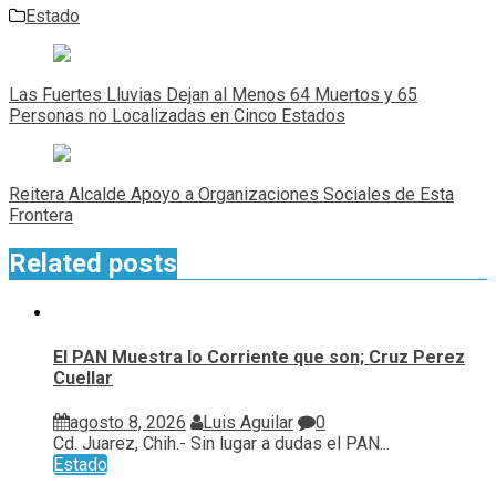
Estado
Navegación
de
Las Fuertes Lluvias Dejan al Menos 64 Muertos y 65
entradas
Personas no Localizadas en Cinco Estados
Reitera Alcalde Apoyo a Organizaciones Sociales de Esta
Frontera
Related posts
El PAN Muestra lo Corriente que son; Cruz Perez
Cuellar
agosto 8, 2026
Luis Aguilar
0
Cd. Juarez, Chih.- Sin lugar a dudas el PAN...
Estado