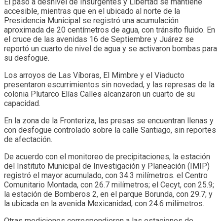
El paso a desnivel de Insurgentes y Libertad se mantiene
accesible, mientras que en el ubicado al norte de la
Presidencia Municipal se registró una acumulación
aproximada de 20 centímetros de agua, con tránsito fluido. En
el cruce de las avenidas 16 de Septiembre y Juárez se
reportó un cuarto de nivel de agua y se activaron bombas para
su desfogue.
Los arroyos de Las Víboras, El Mimbre y el Viaducto
presentaron escurrimientos sin novedad, y las represas de la
colonia Plutarco Elías Calles alcanzaron un cuarto de su
capacidad.
En la zona de la Fronteriza, las presas se encuentran llenas y
con desfogue controlado sobre la calle Santiago, sin reportes
de afectación.
De acuerdo con el monitoreo de precipitaciones, la estación
del Instituto Municipal de Investigación y Planeación (IMIP)
registró el mayor acumulado, con 34.3 milímetros. el Centro
Comunitario Montada, con 26.7 milímetros; el Cecyt, con 25.9;
la estación de Bomberos 2, en el parque Borunda, con 29.7; y
la ubicada en la avenida Mexicanidad, con 24.6 milímetros.
Otras mediciones correspondieron a las estaciones de