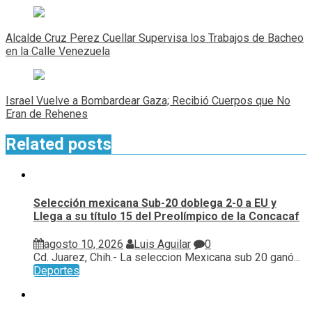
Navegación
de
Alcalde Cruz Perez Cuellar Supervisa los Trabajos de Bacheo
entradas
en la Calle Venezuela
Israel Vuelve a Bombardear Gaza; Recibió Cuerpos que No
Eran de Rehenes
Related posts
Selección mexicana Sub-20 doblega 2-0 a EU y
Llega a su título 15 del Preolímpico de la Concacaf
agosto 10, 2026
Luis Aguilar
0
Cd. Juarez, Chih.- La seleccion Mexicana sub 20 ganó...
Deportes