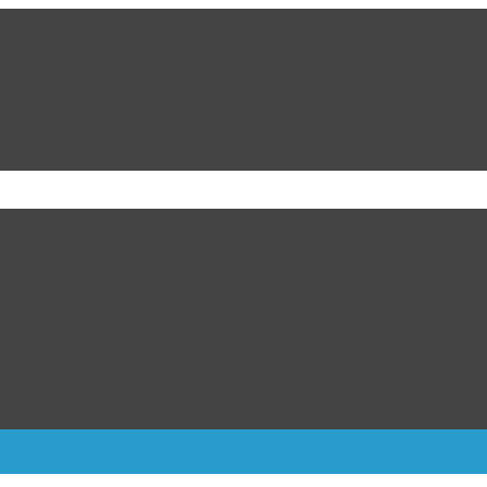
e de Praderas de Oriente
da; niegan arraigo domiciliario por edad y salud
bia y promete mano dura en seguridad
ricanos; pierde ante Venezuela en penales