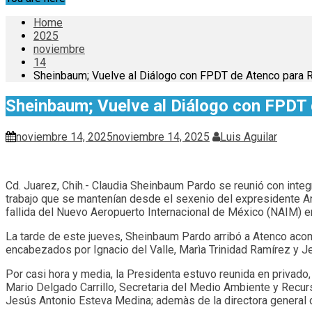
Home
2025
noviembre
14
Sheinbaum; Vuelve al Diálogo con FPDT de Atenco para R
Sheinbaum; Vuelve al Diálogo con FPDT 
noviembre 14, 2025
noviembre 14, 2025
Luis Aguilar
Cd. Juarez, Chih.- Claudia Sheinbaum Pardo se reunió con inte
trabajo que se mantenían desde el sexenio del expresidente An
fallida del Nuevo Aeropuerto Internacional de México (NAIM) e
La tarde de este jueves, Sheinbaum Pardo arribó a Atenco aco
encabezados por Ignacio del Valle, Marìa Trinidad Ramírez y J
Por casi hora y media, la Presidenta estuvo reunida en privado,
Mario Delgado Carrillo, Secretaria del Medio Ambiente y Recurs
Jesús Antonio Esteva Medina; ademàs de la directora general de