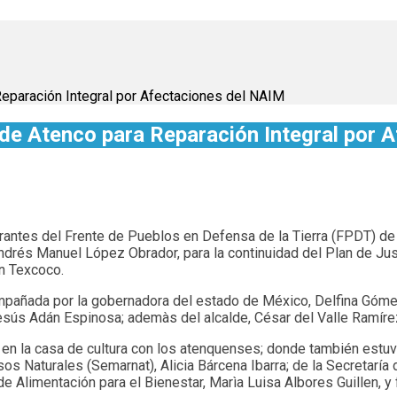
eparación Integral por Afectaciones del NAIM
de Atenco para Reparación Integral por 
grantes del Frente de Pueblos en Defensa de la Tierra (FPDT) de
drés Manuel López Obrador, para la continuidad del Plan de Just
n Texcoco.
mpañada por la gobernadora del estado de México, Delfina Gómez
esús Adán Espinosa; ademàs del alcalde, César del Valle Ramíre
 en la casa de cultura con los atenquenses; donde también estuvi
os Naturales (Semarnat), Alicia Bárcena Ibarra; de la Secretaría
 Alimentación para el Bienestar, Marìa Luisa Albores Guillen, y