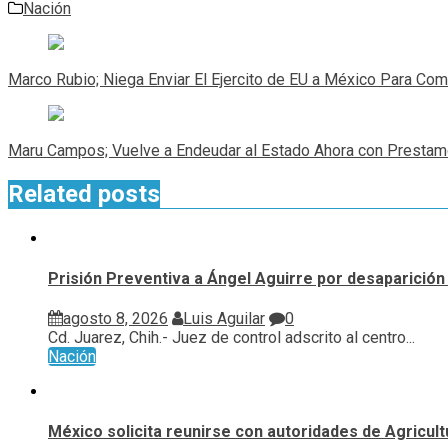
Nación
Navegación
de
Marco Rubio; Niega Enviar El Ejercito de EU a México Para Comb
entradas
Maru Campos; Vuelve a Endeudar al Estado Ahora con Prestam
Related posts
Prisión Preventiva a Ángel Aguirre por desaparición 
agosto 8, 2026
Luis Aguilar
0
Cd. Juarez, Chih.- Juez de control adscrito al centro...
Nación
México solicita reunirse con autoridades de Agricul