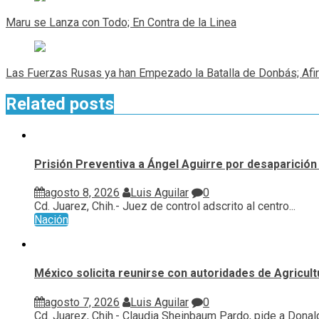
de
Maru se Lanza con Todo; En Contra de la Linea
entradas
Las Fuerzas Rusas ya han Empezado la Batalla de Donbás; Afi
Related posts
Prisión Preventiva a Ángel Aguirre por desaparición 
agosto 8, 2026
Luis Aguilar
0
Cd. Juarez, Chih.- Juez de control adscrito al centro...
Nación
México solicita reunirse con autoridades de Agricul
agosto 7, 2026
Luis Aguilar
0
Cd. Juarez, Chih.- Claudia Sheinbaum Pardo, pide a Donald