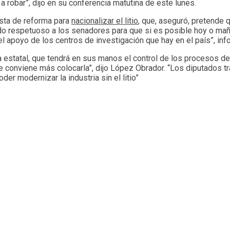
robar”, dijo en su conferencia matutina de este lunes.
esta de reforma para
nacionalizar el litio
, que, aseguró, pretende 
ado respetuoso a los senadores para que si es posible hoy o mañ
l apoyo de los centros de investigación que hay en el país”, inf
a estatal, que tendrá en sus manos el control de los procesos de
onviene más colocarla”, dijo López Obrador. “Los diputados traid
er modernizar la industria sin el litio”