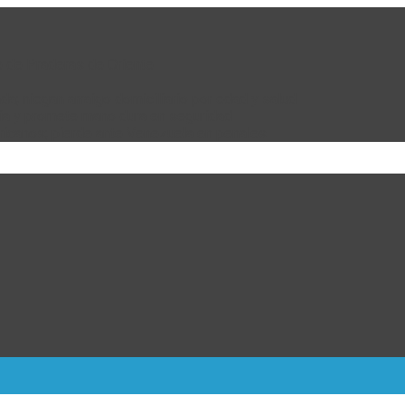
e de Praderas de Oriente
da; niegan arraigo domiciliario por edad y salud
bia y promete mano dura en seguridad
ricanos; pierde ante Venezuela en penales