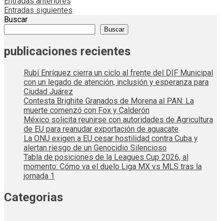
Navegación
Entradas anteriores
Entradas siguientes
de
Buscar
entradas
Buscar
publicaciones recientes
Rubí Enríquez cierra un ciclo al frente del DIF Municipal
con un legado de atención, inclusión y esperanza para
Ciudad Juárez
Contesta Brighite Granados de Morena al PAN: La
muerte comenzó con Fox y Calderón
México solicita reunirse con autoridades de Agricultura
de EU para reanudar exportación de aguacate
La ONU exigen a EU cesar hostilidad contra Cuba y
alertan riesgo de un Genocidio Silencioso
Tabla de posiciones de la Leagues Cup 2026, al
momento: Cómo va el duelo Liga MX vs MLS tras la
jornada 1
Categorias