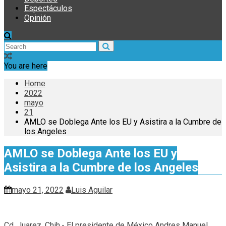
Espectáculos
Opinión
You are here
Home
2022
mayo
21
AMLO se Doblega Ante los EU y Asistira a la Cumbre de
los Angeles
AMLO se Doblega Ante los EU y
Asistira a la Cumbre de los Angeles
mayo 21, 2022
Luis Aguilar
Cd. Juarez, Chih.- El presidente de México Andres Manuel