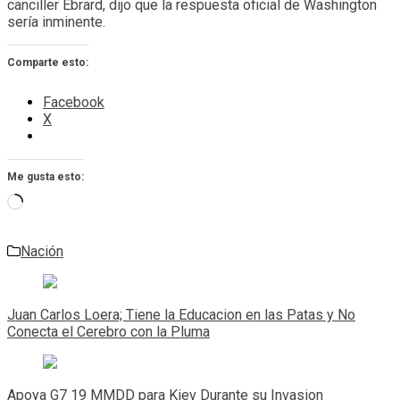
canciller Ebrard, dijo que la respuesta oficial de Washington
sería inminente.
Comparte esto:
Facebook
X
Me gusta esto:
Cargando...
Nación
Navegación
de
Juan Carlos Loera; Tiene la Educacion en las Patas y No
entradas
Conecta el Cerebro con la Pluma
Apoya G7 19 MMDD para Kiev Durante su Invasion