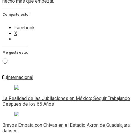
hecho más que empezar.
Comparte esto:
Facebook
X
Me gusta esto:
Cargando...
Internacional
Navegación
de
La Realidad de las Jubilaciones en México; Seguir Trabajando
entradas
Despues de los 65 Años
Bravos Empata con Chivas en el Estadio Akron de Guadalajara,
Jalisco