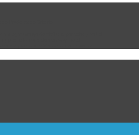
e de Praderas de Oriente
da; niegan arraigo domiciliario por edad y salud
bia y promete mano dura en seguridad
ricanos; pierde ante Venezuela en penales