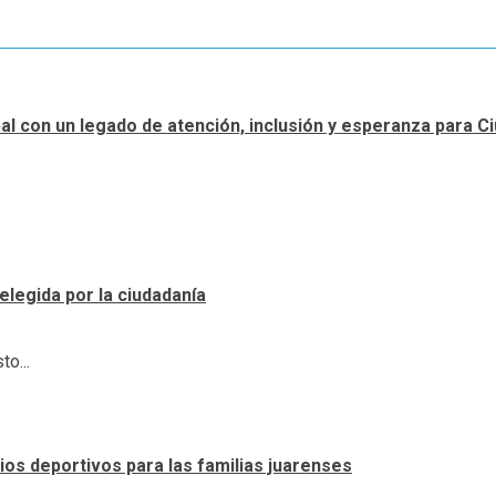
ipal con un legado de atención, inclusión y esperanza para 
elegida por la ciudadanía
o...
os deportivos para las familias juarenses