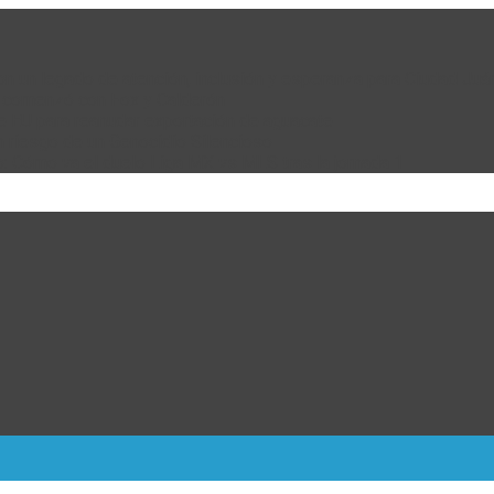
 con un legado de atención, inclusión y esperanza para Ciudad Juá
e comenzó con Fox y Calderón
de EU para reanudar exportación de aguacate
n riesgo de un Genocidio Silencioso
: Cómo va el duelo Liga MX vs MLS tras la jornada 1