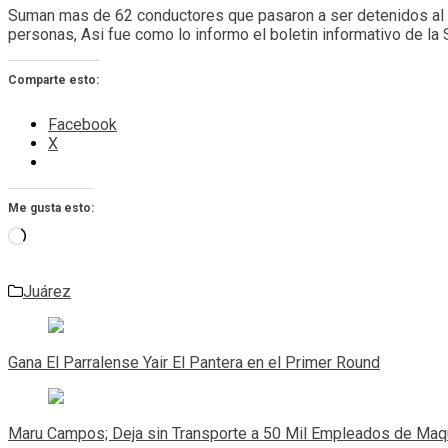
Suman mas de 62 conductores que pasaron a ser detenidos al Ce
personas, Asi fue como lo informo el boletin informativo de la 
Comparte esto:
Facebook
X
Me gusta esto:
Cargando...
Juárez
Navegación
de
Gana El Parralense Yair El Pantera en el Primer Round
entradas
Maru Campos; Deja sin Transporte a 50 Mil Empleados de Maqu